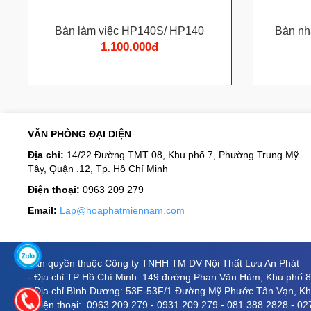
Bàn làm việc HP140S/ HP140
Bàn n
1.100.000đ
VĂN PHÒNG ĐẠI DIỆN
Địa chỉ:
14/22 Đường TMT 08, Khu phố 7, Phường Trung Mỹ
Tây, Quận .12, Tp. Hồ Chí Minh
Điện thoại:
0963 209 279
Email:
Lap@hoaphatmiennam.com
Bản quyền thuộc Công ty TNHH TM DV Nội Thất Lưu An Phát
- Địa chỉ TP Hồ Chí Minh: 149 đường Phan Văn Hùm, Khu phố 
- Địa chỉ Bình Dương: 53E-53F/1 Đường Mỹ Phước Tân Vạn, Khu
- Điện thoại: 0963 209 279 - 0931 209 279 - 081 388 2828 - 0