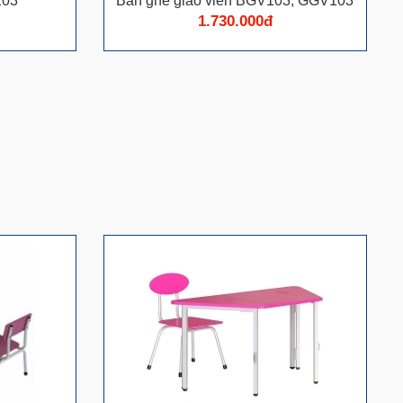
103
Bàn ghế giáo viên BGV103, GGV103
1.730.000đ