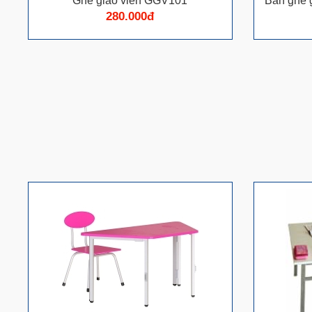
Ghế giáo viên GGV101
Bàn ghế 
280.000đ