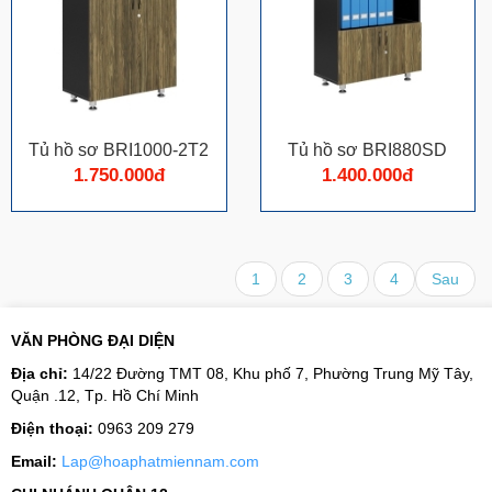
Tủ hồ sơ BRI1000-2T2
Tủ hồ sơ BRI880SD
1.750.000đ
1.400.000đ
1
2
3
4
Sau
VĂN PHÒNG ĐẠI DIỆN
Địa chỉ:
14/22 Đường TMT 08, Khu phố 7, Phường Trung Mỹ Tây,
Quận .12, Tp. Hồ Chí Minh
Điện thoại:
0963 209 279
Email:
Lap@hoaphatmiennam.com