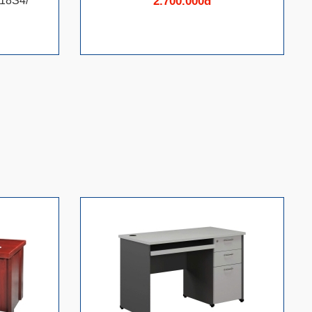
18S4/
2.700.000đ