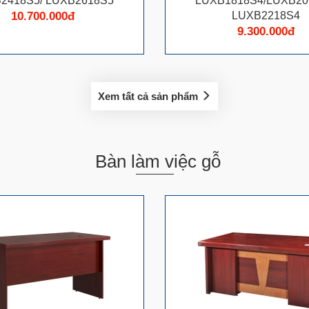
2418S5/ LUXB2618S5
LUXB1818S4/LUXB20
10.700.000đ
LUXB2218S4
9.300.000đ
Xem tất cả sản phẩm
Bàn làm việc gỗ