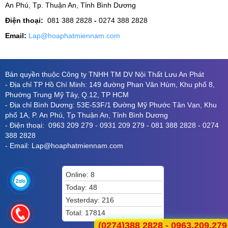
An Phú, Tp. Thuận An, Tỉnh Bình Dương
Điện thoại:
081 388 2828
-
0274 388 2828
Email:
Lap@hoaphatmiennam.com
Bản quyền thuộc Công ty TNHH TM DV Nội Thất Lưu An Phát
- Địa chỉ TP Hồ Chí Minh: 149 đường Phan Văn Hùm, Khu phố 8,
Phường Trung Mỹ Tây, Q.12, TP HCM
- Địa chỉ Bình Dương: 53E-53F/1 Đường Mỹ Phước Tân Vạn, Khu
phố 1A, P. An Phú, Tp Thuận An, Tỉnh Bình Dương
- Điện thoại: 0963 209 279 - 0931 209 279 - 081 388 2828 - 0274
388 2828
- Email: Lap@hoaphatmiennam.com
Online: 8
Today: 48
Yesterday: 216
Total: 17814
(0274)388 2828 - 0963.209.279