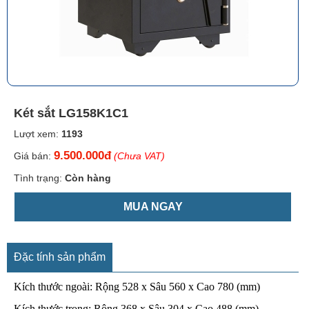
Két sắt LG158K1C1
Lượt xem:
1193
9.500.000đ
Giá bán:
(Chưa VAT)
Tình trạng:
Còn hàng
MUA NGAY
Đặc tính sản phẩm
Kích thước ngoài: Rộng 528 x Sâu 560 x Cao 780 (mm)
Kích thước trong: Rộng 368 x Sâu 304 x Cao 488 (mm).