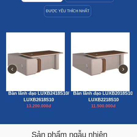
ĐƯỢC YÊU THÍCH NHẤT
‹
›
Bàn lãnh đạo LUXB2418S10/
Bàn lãnh đạo LUXB2018S10/
LUXB2618S10
LUXB2218S10
13.200.000đ
11.500.000đ
Sản phẩm ngẫu nhiên