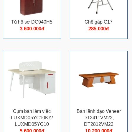
Tủ hồ sơ DC940H5
Ghế gấp G17
3.600.000đ
285.000đ
Cụm bàn làm việc
Bàn lãnh đạo Veneer
LUXMD05YC10KY/
DT2411VM22,
LUXMD05YC10
DT2812VM22
5.600.000đ
10.200.000đ