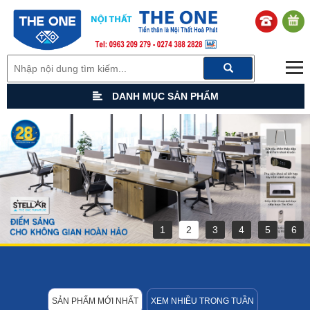
DANH MỤC SẢN PHẨM
1
2
3
4
5
6
SẢN PHẨM MỚI NHẤT
XEM NHIỀU TRONG TUẦN