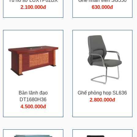
Tủ hồ sơ LUXTP02BX
Ghế nhân viên SG550
2.100.000đ
630.000đ
Bàn lãnh đạo
Ghế phòng họp SL636
DT1680H36
2.800.000đ
4.500.000đ